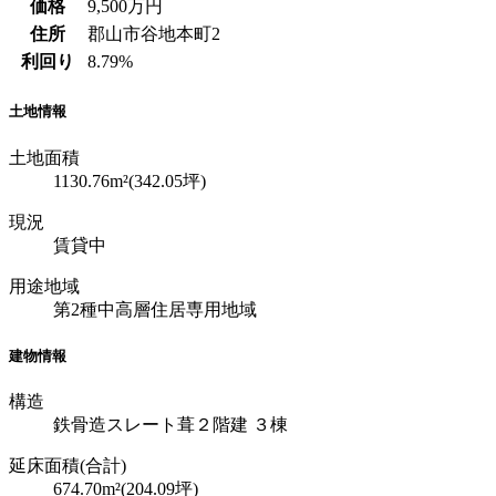
価格
9,500
万円
住所
郡山市谷地本町2
利回り
8.79%
土地情報
土地面積
1130.76m²(342.05坪)
現況
賃貸中
用途地域
第2種中高層住居専用地域
建物情報
構造
鉄骨造スレート葺２階建 ３棟
延床面積(合計)
674.70m²(204.09坪)